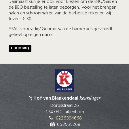
Daarnaast kun je er ook voor kiezen om de BBQ/Gas en
de BBQ bestelling te laten bezorgen. Voor het brengen,
halen en schoonmaken van de barbecue rekenen wij
tevens € 30,-
*Mits voorradig/ Gebruik van de barbecues geschiedt
geheel op eigen risico.
HUUR BBQ
't Hof van Blankendaal
keurslager
Dorpsstraat 26
1747HD Tuitjenhorn
0226394668
653565268