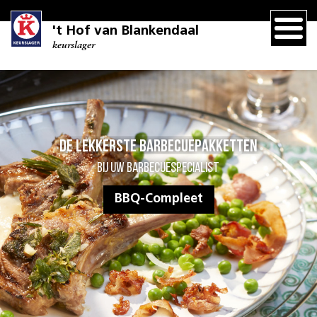
't Hof van Blankendaal
keurslager
De lekkerste barbecuepakketten
Bij uw barbecuespecialist
BBQ-Compleet