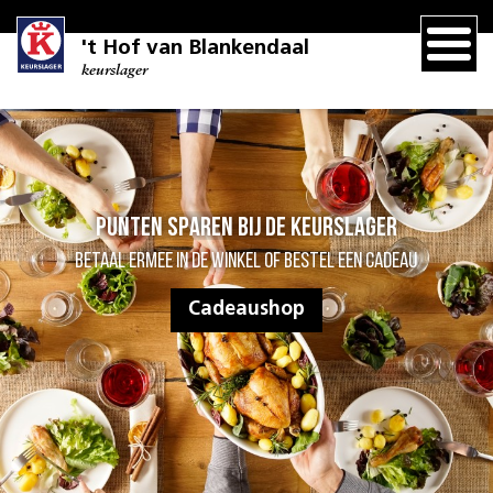
't Hof van Blankendaal
keurslager
Punten sparen bij de Keurslager
Betaal ermee in de winkel of bestel een cadeau
Cadeaushop