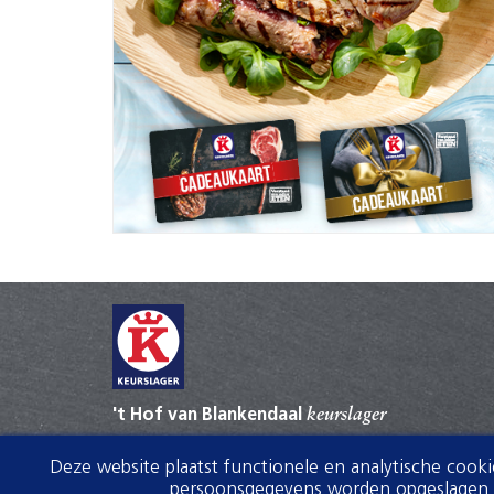
't Hof van Blankendaal
keurslager
Dorpsstraat 26
Deze website plaatst functionele en analytische cook
1747HD Tuitjenhorn
persoonsgegevens worden opgeslagen. V
0226394668