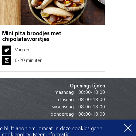
Mini pita broodjes met
chipolataworstjes
Varken
0-20 minuten
Openingstijden
maandag
08:00
-
18:00
dinsdag
08:00
-
18:00
woensdag
08:00
-
18:00
donderdag
08:00
-
18:00
vrijdag
08:00
-
18:00
Je blijft anoniem, omdat in deze cookies geen
zaterdag
08:00
-
16:00
 cookiepolicy.
Meer informatie