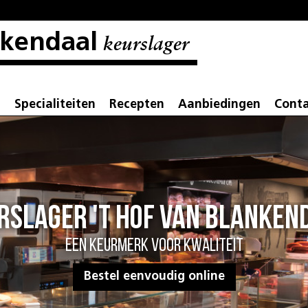
nkendaal
keurslager
t
Specialiteiten
Recepten
Aanbiedingen
Cont
Direct bestellen?
Bekijk ons assortiment