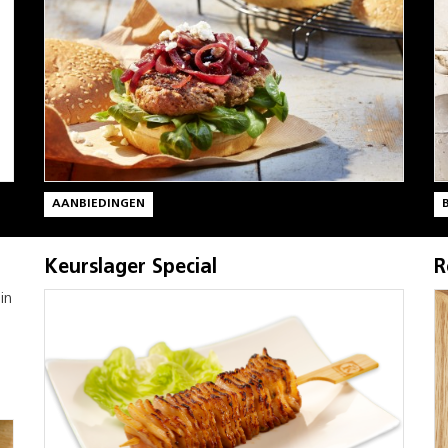
AANBIEDINGEN
Keurslager Special
R
in