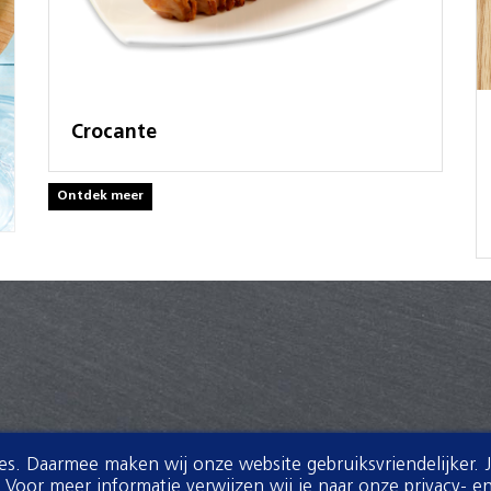
Crocante
Ontdek meer
ies. Daarmee maken wij onze website gebruiksvriendelijker. 
oor meer informatie verwijzen wij je naar onze privacy- en