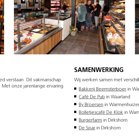
SAMENWERKING
oed verstaan. Dit vakmanschap
Wij werken samen met verschil
n. Met onze jarenlange ervaring
Bakkerij Beemsterboer
in Wa
Café De Pub
in Waarland
By Broersen
in Warmenhuize
Bolletjescafé De Klok
in War
Burgerfarm
in Dirkshorn
De Spar
in Dirkshorn