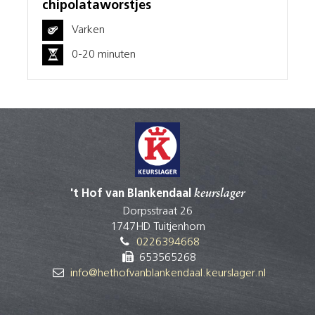
chipolataworstjes
Varken
0-20 minuten
't Hof van Blankendaal
keurslager
Dorpsstraat 26
1747HD Tuitjenhorn
0226394668
653565268
info@hethofvanblankendaal.keurslager.nl